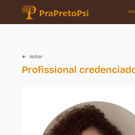
Iní
Voltar
Profissional credenciad