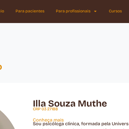
cio
Para pacientes
Para profissionais
Cursos
o
Illa Souza Muthe
CRP 03 27188
Conheça mais
Sou psicóloga clínica, formada pela Univer