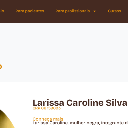
cio
Para pacientes
Para profissionais
Cursos
o
Larissa Caroline Silv
CRP 06 159093
Conheça mais
Larissa Caroline, mulher negra, integrant