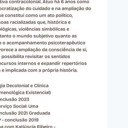
iva contracolonial. Atuo há 6 anos como
mocratização do cuidado e na ampliação do
se constitui como um ato político,
s racializadas que, histórica e
ógicas, violências simbólicas e
tanto o mundo subjetivo quanto as
do o acompanhamento psicoterapêutico
orece a ampliação da consciência de si,
ossibilita revisitar os sentidos
recursos internos e expandir repertórios
 e implicada com a própria história.
a Decolonial e Clinica
menológica Existencial)
onclusão 2023
rviço Social: Uma
onclusão 2021 Graduada
 - conclusão 2019
a com Katiúscia Ribeiro -