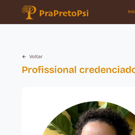
Iní
Voltar
Profissional credenciad