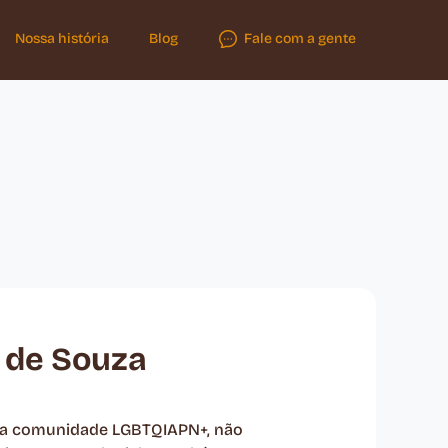
Nossa história
Blog
Fale com a gente
a de Souza
e da comunidade LGBTQIAPN+, não