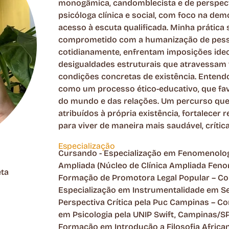
monogâmica, candomblecista e de perspect
psicóloga clínica e social, com foco na de
acesso à escuta qualificada. Minha prática 
comprometido com a humanização de pessoa
cotidianamente, enfrentam imposições ideol
desigualdades estruturais que atravessam 
condições concretas de existência. Enten
como um processo ético-educativo, que fav
do mundo e das relações. Um percurso que p
atribuídos à própria existência, fortalecer 
para viver de maneira mais saudável, crítica
Especialização
Cursando - Especialização em Fenomenologi
Ampliada (Núcleo de Clínica Ampliada Feno
eta
Formação de Promotora Legal Popular – C
Especialização em Instrumentalidade em Se
Perspectiva Crítica pela Puc Campinas – C
em Psicologia pela UNIP Swift, Campinas/SP
Formação em Introdução a Filosofia African