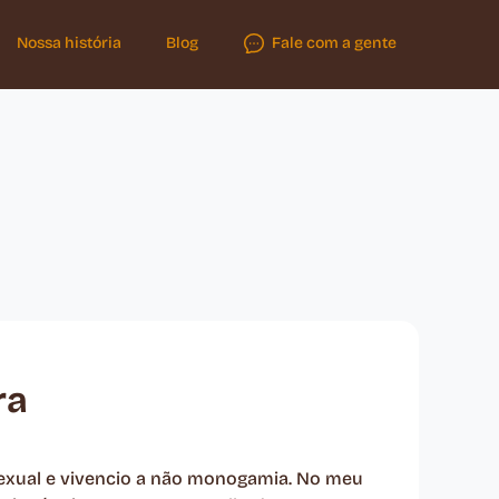
Nossa história
Blog
Fale com a gente
ra
sexual e vivencio a não monogamia. No meu