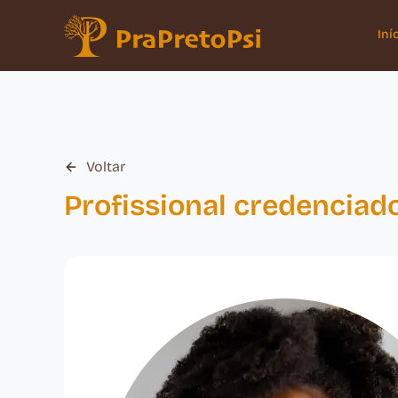
Iní
Voltar
Profissional credenciad