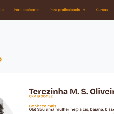
cio
Para pacientes
Para profissionais
Cursos
o
Terezinha M. S. Olivei
CRP 19 004182
Conheça mais
Olá! Sou uma mulher negra cis, baiana, bis